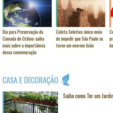
Dia para Preservação da
Coleta Seletiva: único meio
C
Camada de Ozônio: saiba
de impedir que São Paulo se
pr
mais sobre a importância
torne um enorme lixão
b
dessa comemoração
CASA E DECORAÇÃO
Saiba como Ter um Jard