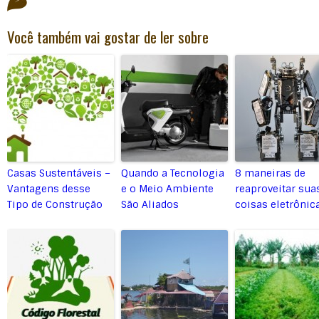
Você também vai gostar de ler sobre
Casas Sustentáveis –
Quando a Tecnologia
8 maneiras de
Vantagens desse
e o Meio Ambiente
reaproveitar sua
Tipo de Construção
São Aliados
coisas eletrônic