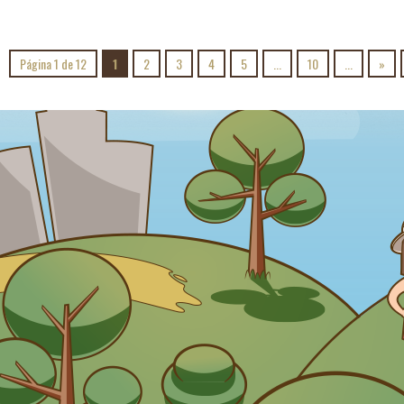
Página 1 de 12
1
2
3
4
5
...
10
...
»