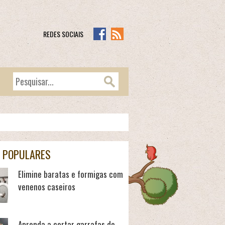
REDES SOCIAIS
 POPULARES
Elimine baratas e formigas com
venenos caseiros
Aprenda a cortar garrafas de