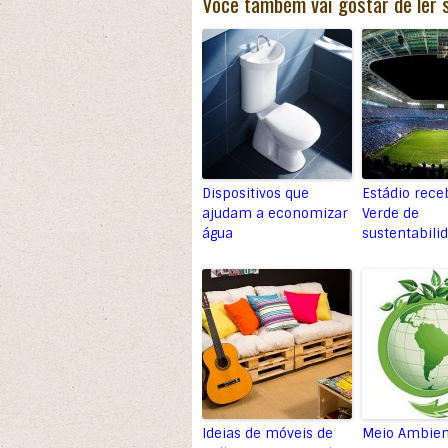
Você também vai gostar de ler 
Dispositivos que
Estádio rece
ajudam a economizar
Verde de
água
sustentabili
Ideias de móveis de
Meio Ambien