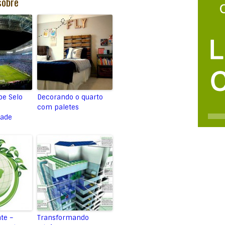
sobre
be Selo
Decorando o quarto
com paletes
dade
te –
Transformando