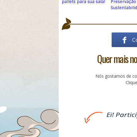
pallets para sua sala!
Preservação
Sustentabili
C
Quer mais not
Nós gostamos de com
Cliq