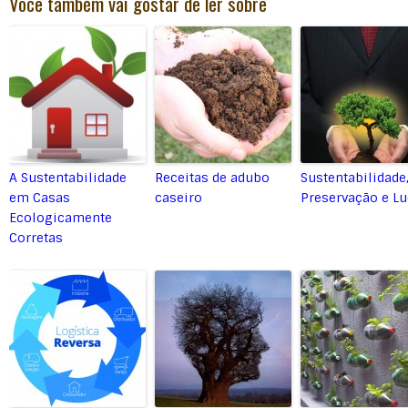
Você também vai gostar de ler sobre
A Sustentabilidade
Receitas de adubo
Sustentabilidade
em Casas
caseiro
Preservação e Lu
Ecologicamente
Corretas