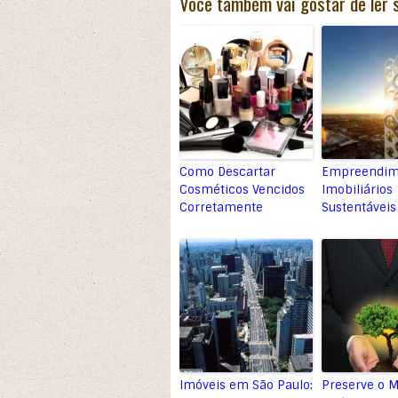
Você também vai gostar de ler 
Como Descartar
Empreendim
Cosméticos Vencidos
Imobiliários
Corretamente
Sustentáveis
Imóveis em São Paulo:
Preserve o M