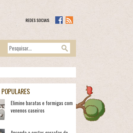
REDES SOCIAIS
 POPULARES
Elimine baratas e formigas com
venenos caseiros
Aprenda a cortar garrafas de