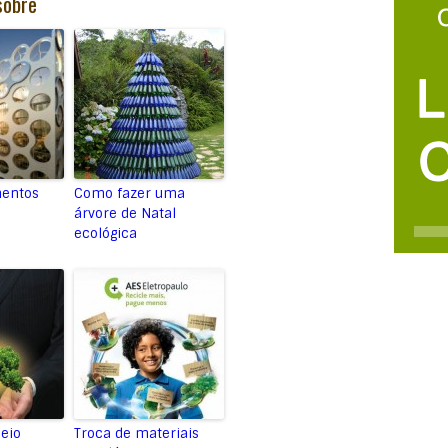
sobre
entos
Como fazer uma
árvore de Natal
ecológica
eio
Troca de materiais