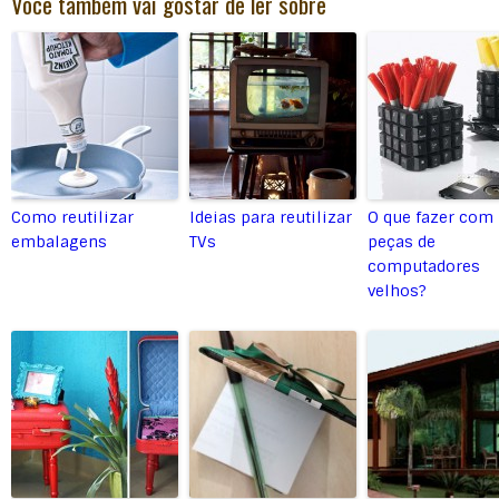
Você também vai gostar de ler sobre
Como reutilizar
Ideias para reutilizar
O que fazer com
embalagens
TVs
peças de
computadores
velhos?