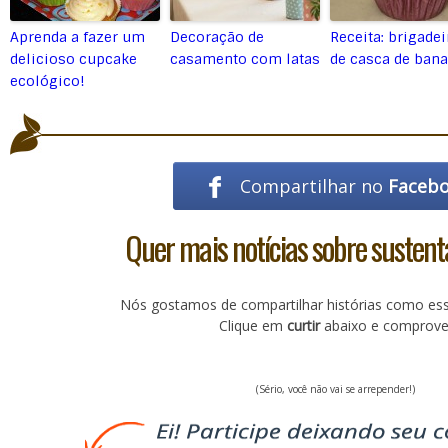
Aprenda a fazer um
Decoração de
Receita: brigadei
delicioso cupcake
casamento com latas
de casca de ban
ecológico!
Compartilhar no
Faceb
Quer mais notícias sobre sustent
Nós gostamos de compartilhar histórias como es
Clique em
curtir
abaixo e comprove
(Sério, você não vai se arrepender!)