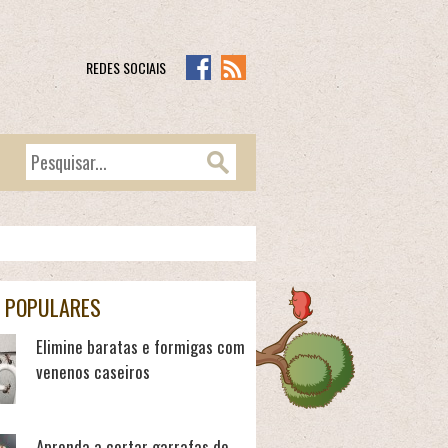
REDES SOCIAIS
 POPULARES
Elimine baratas e formigas com
venenos caseiros
Aprenda a cortar garrafas de