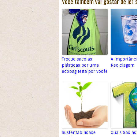
Você também vai gostar de ler 
Troque sacolas
A Importânc
plásticas por uma
Reciclagem
ecobag feita por você!
Sustentabilidade
Quais São as