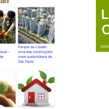
sobre
Parque da Cidade-
tual –
uma das construções
de
mais sustentáveis de
São Paulo