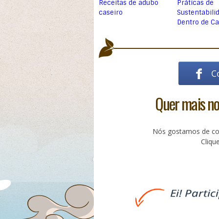
Receitas de adubo
Práticas de
caseiro
Sustentabili
Dentro de C
C
Quer mais not
Nós gostamos de com
Cliq